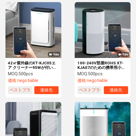
42㎡紫外線のXT-KJC05エ
100-240V部屋ROHS XT-
ア クリーナー95Wが付いて
KJA07のための携帯用小型
いるスマートな部屋の空気
スマートな40W空気清浄器
MOQ:
500pcs
MOQ:
500pcs
清浄器
価格:
negotiable
価格:
negotiable
ベストプラ
連絡先
ベストプラ
連絡先
イス
イス