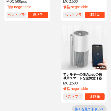
いな空気の清浄器XT-
マートな空気清浄器
MOQ:
500pcs
MOQ:
500
KJ2000
253.7nm
価格:
negotiable
価格:
negotiable
ベストプラ
連絡先
ベストプラ
連絡先
工場 ツアー
品質管理
連絡 くださ
引金 を 求め
イス
イス
い
て ください
ペット用空気清浄機
hepaの紫外線空気清浄器
部屋の空気清浄器
家の空気清浄器
アレルギーの煙のための携
帯用スマートな空気清浄器
hepaフィルター空気清浄器
326 M3/H CADR
MOQ:
500
価格:
negotiable
スマートな空気清浄器
ベストプラ
連絡先
オフィスの空気清浄器
イス
多くを見て下さい
全家の空気清浄器