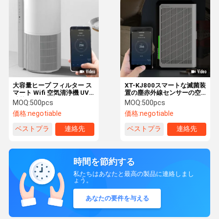
大容量ヒープ フィルター ス
XT-KJ800スマートな滅菌装
マート Wifi 空気清浄機 UV
置の塵赤外線センサーの空
滅菌および消毒
気清浄器の加湿
MOQ:
500pcs
MOQ:
500pcs
価格:
negotiable
価格:
negotiable
ベストプラ
連絡先
ベストプラ
連絡先
イス
イス
時間を節約する
私たちはあなたと最高の製品に連絡しまし
ょう。
あなたの要件を与える