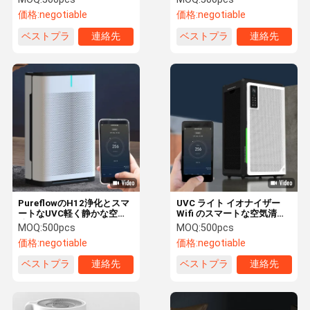
価格:
negotiable
価格:
negotiable
ベストプラ
連絡先
ベストプラ
連絡先
イス
イス
PureflowのH12浄化とスマ
UVC ライト イオナイザー
ートなUVC軽く静かな空気
Wifi のスマートな空気清浄
清浄器
器の壁に取り付けられた
MOQ:
500pcs
MOQ:
500pcs
Hepa フィルター
価格:
negotiable
価格:
negotiable
ベストプラ
連絡先
ベストプラ
連絡先
イス
イス