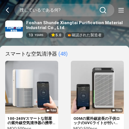
Foshan Shunde Xiangtai Purification Material
Industrial Co., Ltd.
13
5.0
確認された製造者
YEARS
スマートな空気清浄器
(48)
100-240Vスマートな部屋
ODMの紫外線波長の子供ロ
の紫外線空気清浄器の携帯
ックのUVCライトが付いて
用Hepaの洗剤40W
いるスマートな空気清浄器
MOQ:
500pcs
MOQ:
500pcs