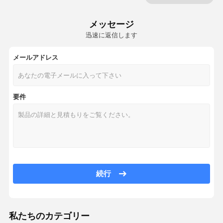
オゾン空気清浄器
メッセージ
迅速に返信します
車の空気清浄器
メールアドレス
Hepaのエア クリーナー
血しょう空気清浄器
要件
イオンの空気清浄器
紫外線空気滅菌装置
Hepaのエア フィルター
カーボン エア フィルター
続行
私たちのカテゴリー