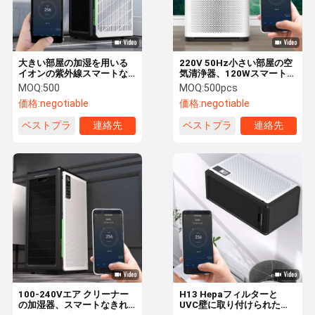
大きい部屋の加湿を用いる
220V 50Hz小さい部屋の空
イオンの紫外線スマートな
気清浄器、120Wスマートな
空気清浄器240W
滅菌装置XT-Y24A 42㎡
MOQ:
500
MOQ:
500pcs
価格:
negotiable
価格:
negotiable
ベストプラ
連絡先
ベストプラ
連絡先
イス
イス
家へ
製品
ビデオ
わたしたち
に つい て
100-240Vエア クリーナー
H13 Hepaフィルターと
の加湿器、スマートなきれ
UVC壁に取り付けられたス