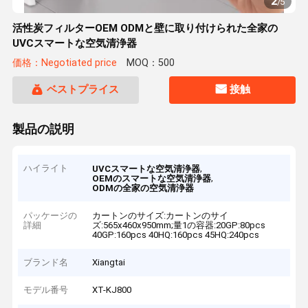
2
/
5
活性炭フィルターOEM ODMと壁に取り付けられた全家の
UVCスマートな空気清浄器
価格：Negotiated price
MOQ：500
ベストプライス
接触
製品の説明
ハイライト
,
UVCスマートな空気清浄器
,
OEMのスマートな空気清浄器
ODMの全家の空気清浄器
パッケージの
カートンのサイズ:カートンのサイ
詳細
ズ:565x460x950mm;量1の容器:20GP:80pcs
40GP:160pcs 40HQ:160pcs 45HQ:240pcs
ブランド名
Xiangtai
モデル番号
XT-KJ800