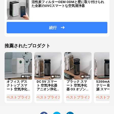
活性炭フィルターOEM ODMと壁に取り付けられ
た全家のUVCスマートな空気清浄器
続行
推薦されたプロダクト
オフィス デス
DC 5V スマー
ブラック スマ
5200mAh
クトップ スマ
ト 空気浄化器
ート 空気浄化
テリー 容量
ート 空気浄化
アニオン浄化
器 O3 オゾン
源 スマート
器 アニオン機
アロマテラピ
フォルマルデ
気浄化器 オ
能 霧のない湿
ー 車用空気浄
ヒド 臭い そし
ン発電機
ベストプライス
ベストプライス
ベストプライス
ベストプラ
化
化
て VOC 浄化