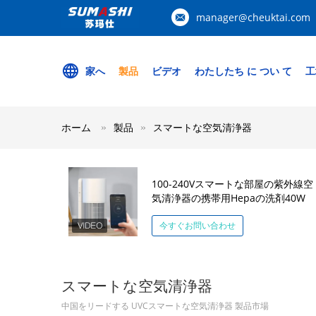
manager@cheuktai.com
家へ
製品
ビデオ
わたしたち に つい て
工
ホーム
製品
スマートな空気清浄器
100-240Vスマートな部屋の紫外線空
気清浄器の携帯用Hepaの洗剤40W
今すぐお問い合わせ
スマートな空気清浄器
中国をリードする UVCスマートな空気清浄器 製品市場