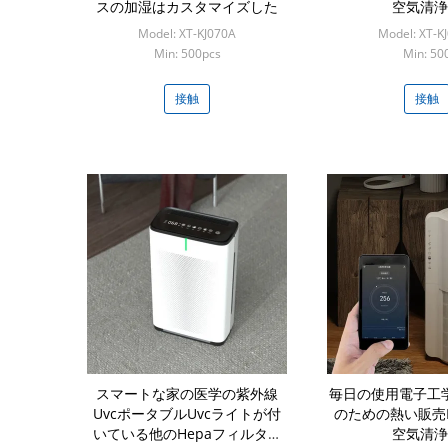
スの加湿はカスタマイズした
空気清浄
Model: XT-KJ070A
Model: XT-K
Min: 500pcs
Min: 50
接触
接触
スマートな家の医学の紫外線
毎日の使用電子工
UvcポータブルUvcライトが付
のための熱い販売H
いている他のHepaフィルター
空気清浄