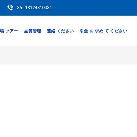
86--18124810081
場 ツアー
品質管理
連絡 ください
引金 を 求め て ください