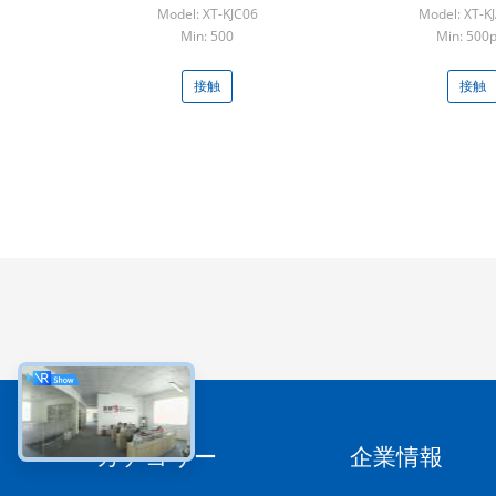
セリウムの個人的な血しょう否
Model: XT-KJC06
Model: XT-K
定的なイオン クリーン エアー
Min: 500
Min: 500
の清浄器
接触
接触
カテゴリー
企業情報