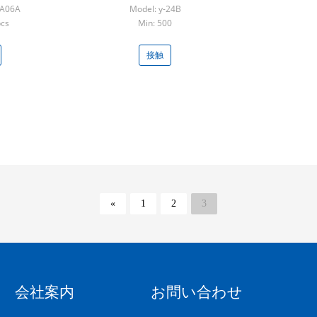
JA06A
Model: y-24B
pcs
Min: 500
接触
«
1
2
3
会社案内
お問い合わせ