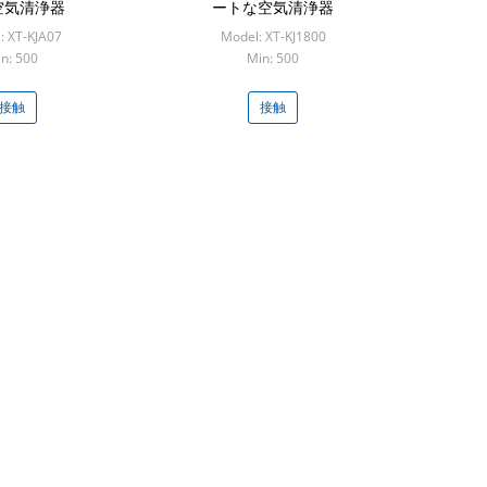
空気清浄器
ートな空気清浄器
: XT-KJA07
Model: XT-KJ1800
n: 500
Min: 500
接触
接触