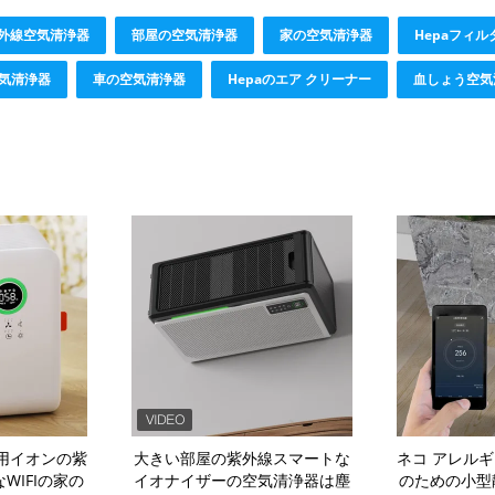
紫外線空気清浄器
部屋の空気清浄器
家の空気清浄器
Hepaフィ
気清浄器
車の空気清浄器
Hepaのエア クリーナー
血しょう空気
用イオンの紫
大きい部屋の紫外線スマートな
ネコ アレル
WIFIの家の
イオナイザーの空気清浄器は塵
のための小型