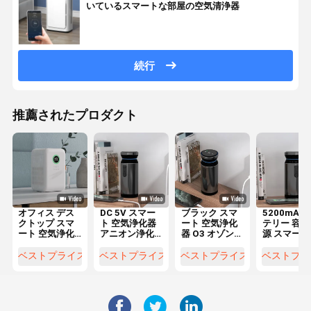
いているスマートな部屋の空気清浄器
続行
推薦されたプロダクト
オフィス デス
DC 5V スマー
ブラック スマ
5200mAh
クトップ スマ
ト 空気浄化器
ート 空気浄化
テリー 容量
ート 空気浄化
アニオン浄化
器 O3 オゾン
源 スマート
器 アニオン機
アロマテラピ
フォルマルデ
気浄化器 オ
能 霧のない湿
ー 車用空気浄
ヒド 臭い そし
ン発電機
ベストプライス
ベストプライス
ベストプライス
ベストプラ
化
化
て VOC 浄化