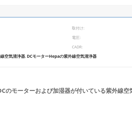
取付け:
電圧:
CADR:
外線空気清浄器
DCモーターHepaの紫外線空気清浄器
,
本DCのモーターおよび加湿器が付いている紫外線空