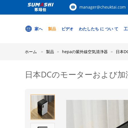
manager@cheuktai.com
家へ
製品
ビデオ
わたしたち に つい て
工
ホーム
製品
hepaの紫外線空気清浄器
日本D
日本DCのモーターおよび加