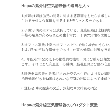
Hepaの紫外線空気
清浄器
の適当な人々
1.妊婦:妊婦は胎児の開発に対する悪影響をもたらす厳
られる子供は心臓病を開発する3倍もっと多分である。
2.子供:子供のボディは成長している、免疫組織は比較
年期の喘息の高められた発生非常に、子供の知性を改善
3.オフィス家族:上限のオフィス ビルで働く場合のう
および他の不快な徴候をであり、仕事の効率に影響を与
4。年配者:年配の低下の物理的な機能、および彼らは頻
こす。それはまた高血圧、心臓病、脳溢血および他の心
5.呼吸器系疾患の患者:汚された空気の生存により長い
治療効果がある効果はきれいな空気の呼吸によって達成
6.運転者:車の酸素の欠乏、深刻な車の排気の汚染
のプロダクト変数
Hepaの紫外線空気
清浄器