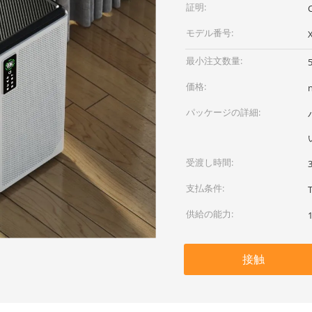
証明:
モデル番号:
最小注文数量:
価格:
パッケージの詳細:
受渡し時間:
支払条件:
供給の能力:
接触