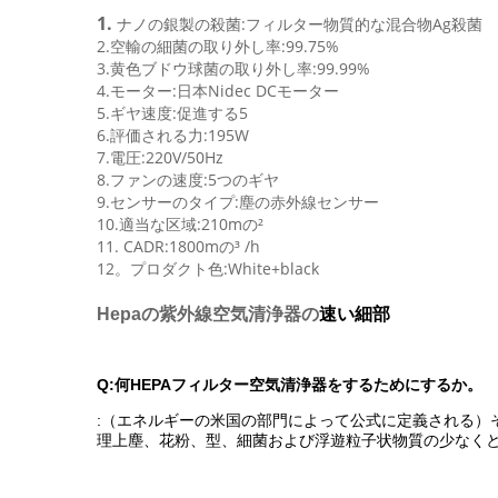
1.
ナノの銀製の殺菌:フィルター物質的な混合物Ag殺菌
2.空輸の細菌の取り外し率:99.75%
3.黄色ブドウ球菌の取り外し率:99.99%
4.モーター:日本Nidec DCモーター
5.ギヤ速度:促進する5
6.評価される力:195W
7.電圧:220V/50Hz
8.ファンの速度:5つのギヤ
9.センサーのタイプ:塵の赤外線センサー
10.適当な区域:210mの²
11. CADR:1800mの³ /h
12。プロダクト色:White+black
Hepaの紫外線空気清浄器の
速い細部
Q:何HEPAフィルター空気清浄器をするためにするか。
:（エネルギーの米国の部門によって公式に定義される）そ
理上塵、花粉、型、細菌および浮遊粒子状物質の少なくとも