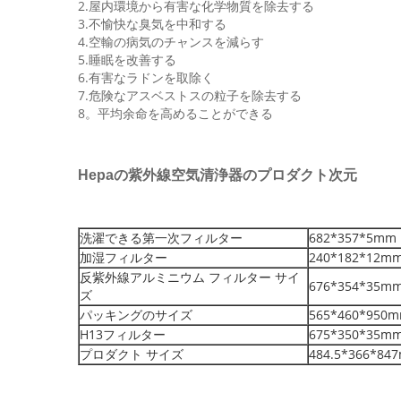
2.屋内環境から有害な化学物質を除去する
3.不愉快な臭気を中和する
4.空輸の病気のチャンスを減らす
5.睡眠を改善する
6.有害なラドンを取除く
7.危険なアスベストスの粒子を除去する
8。平均余命を高めることができる
のプロダクト次元
Hepaの紫外線空気
清浄器
洗濯できる第一次フィルター
682*357*5mm
加湿フィルター
240*182*12m
反紫外線アルミニウム フィルター サイ
676*354*35m
ズ
パッキングのサイズ
565*460*950
H13フィルター
675*350*35m
プロダクト サイズ
484.5*366*84