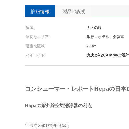
詳細情報
製品の説明
殺菌:
ナノの銀
適切なエリア:
銀行、ホテル、会議室
適当な区域:
210㎡
支えがないHepaの紫
ハイライト:
コンシューマー・レポートHepaの日
Hepaの紫外線空気清浄器の利点
1. 喘息の徴候を取り除く