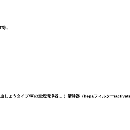
NT等。
/血しょうタイプ/車の空気清浄器….）清浄器（hepaフィルター/activa