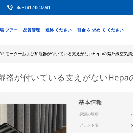
86--18124810081
場 ツアー
品質管理
連絡 ください
引金 を 求め て ください
Cのモーターおよび加湿器が付いている支えがないHepaの紫外線空気清
湿器が付いている支えがないHepa
基本情報
起源の場所:
ブランド名: