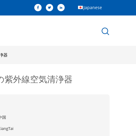
Japanese
浄器
の紫外線空気清浄器
中国
XiangTai