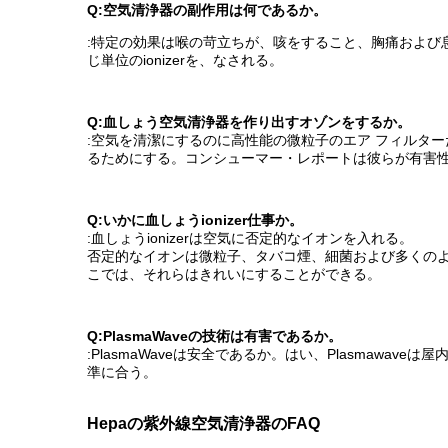
Q:空気清浄器の副作用は何であるか。
:特定の効果は喉の苛立ちが、咳をすること、胸痛および
じ単位のionizerを、なされる。
Q:血しょう空気清浄器を作り出すオゾンをするか。
:空気を清潔にするのに高性能の微粒子のエア フィルタ
るためにする。コンシューマー・レポートは彼らが有害性
Q:いかに血しょうionizer仕事か。
:血しょうionizerは空気に否定的なイオンを入れる。
否定的なイオンは微粒子、タバコ煙、細菌および多くの
こでは、それらはきれいにすることができる。
Q:PlasmaWaveの技術は有害であるか。
:PlasmaWaveは安全であるか。はい、Plasmaw
準に合う。
Hepaの紫外線空気清浄器のFAQ