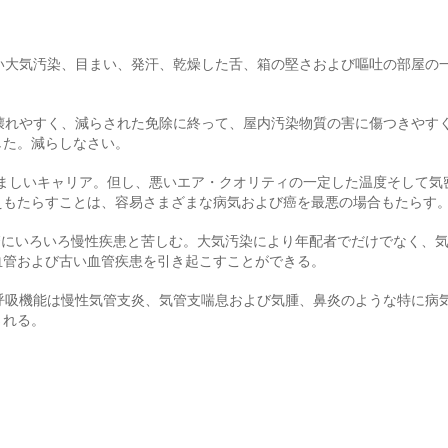
しい大気汚染、目まい、発汗、乾燥した舌、箱の堅さおよび嘔吐の部屋の
的壊れやすく、減らされた免除に終って、屋内汚染物質の害に傷つきやす
した。減らしなさい。
らやましいキャリア。但し、悪いエア・クオリティの一定した温度そして
えもたらすことは、容易さまざまな病気および癌を最悪の場合もたらす
繁にいろいろ慢性疾患と苦しむ。大気汚染により年配者でだけでなく、
血管および古い血管疾患を引き起こすことができる。
間呼吸機能は慢性気管支炎、気管支喘息および気腫、鼻炎のような特に病
される。