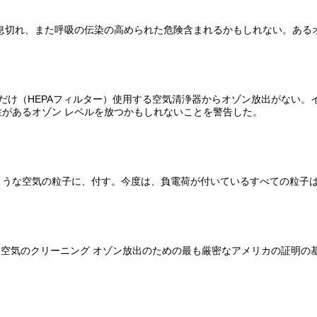
息切れ、また呼吸の伝染の高められた危険含まれるかもしれない。ある
ーだけ（HEPAフィルター）使用する空気清浄器からオゾン放出がない
があるオゾン レベルを放つかもしれないことを警告した。
ような空気の粒子に、付す。今度は、負電荷が付いているすべての粒子
aveは屋内空気のクリーニング オゾン放出のための最も厳密なアメリカの証明