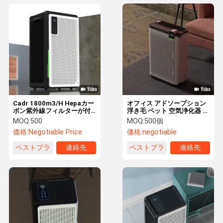
Cadr 1800m3/H Hepaカー
オフィス アドソープション
ボン紫外線フィルターが付
浮き毛 ペット 空気浄化器 ペ
いている大きい部屋のHepa
ット用 反応酸素
MOQ:
500
MOQ:
500個
フィルター空気清浄器
価格:
Negotiable Price
価格:
negotiable
ベストプラ
連絡先
ベストプラ
連絡先
イス
イス