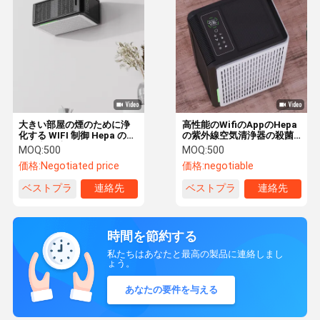
大きい部屋の煙のために浄
高性能のWifiのAppのHepa
化する WIFI 制御 Hepa の紫
の紫外線空気清浄器の殺菌
外線空気清浄器
は不純物を取除く
MOQ:
500
MOQ:
500
価格:
Negotiated price
価格:
negotiable
ベストプラ
連絡先
ベストプラ
連絡先
イス
イス
時間を節約する
私たちはあなたと最高の製品に連絡しまし
ょう。
あなたの要件を与える