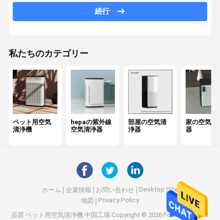
続行
オゾン空気清浄器
車の空気清浄器
私たちのカテゴリー
Hepaのエア クリーナー
血しょう空気清浄器
イオンの空気清浄器
ペット用空気
hepaの紫外線
部屋の空気清
家の空気清
紫外線空気滅菌装置
清浄機
空気清浄器
浄器
器
Hepaのエア フィルター
カーボン エア フィルター
Desktop Site
ホーム
企業情報
お問い合わせ
Privacy Policy
地図
品質
ペット用空気清浄機
中国工場.Copyright © 2026 Foshan Shunde