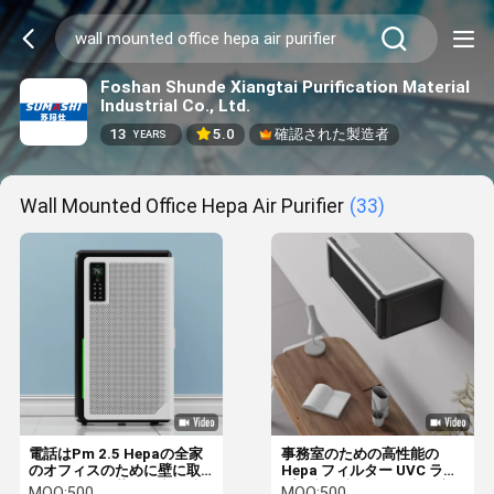
Foshan Shunde Xiangtai Purification Material
Industrial Co., Ltd.
13
5.0
確認された製造者
YEARS
Wall Mounted Office Hepa Air Purifier
(33)
電話はPm 2.5 Hepaの全家
事務室のための高性能の
のオフィスのために壁に取
Hepa フィルター UVC ラン
り付けられた紫外線空気清
プの空気清浄器 2584 平方
MOQ:
500
MOQ:
500