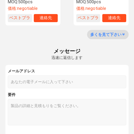
器の壁に取り付けられた電
空気清浄器
MOQ:
500pcs
MOQ:
500pcs
気器具
価格:
negotiable
価格:
negotiable
ベストプラ
連絡先
ベストプラ
連絡先
工場 ツアー
品質管理
連絡 くださ
引金 を 求め
イス
イス
い
て ください
多くを見て下さい
ペット用空気清浄機
メッセージ
迅速に返信します
hepaの紫外線空気清浄器
部屋の空気清浄器
メールアドレス
家の空気清浄器
要件
hepaフィルター空気清浄器
スマートな空気清浄器
オフィスの空気清浄器
全家の空気清浄器