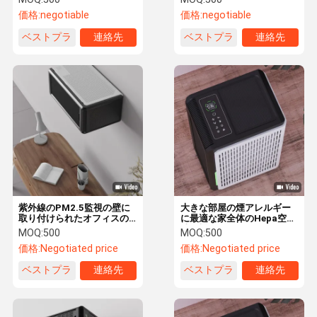
浄器を制御する
フィート
価格:
negotiable
価格:
negotiable
ベストプラ
連絡先
ベストプラ
連絡先
イス
イス
紫外線のPM2.5監視の壁に
大きな部屋の煙アレルギー
取り付けられたオフィスの
に最適な家全体のHepa空気
空気清浄器Hepa H13
清浄機
MOQ:
500
MOQ:
500
価格:
Negotiated price
価格:
Negotiated price
ベストプラ
連絡先
ベストプラ
連絡先
イス
イス