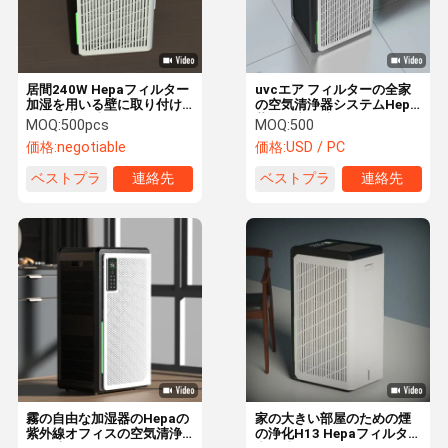
居間240W Hepaフィルター
uvcエア フィルターの全家
加湿を用いる壁に取り付け
の空気清浄器システムHepa
られた空気清浄器
紫外線空気清浄器
MOQ:
500pcs
MOQ:
500
価格:
negotiable
価格:
USD / PC
ベストプラ
連絡先
ベストプラ
連絡先
イス
イス
家へ
製品
ビデオ
わたしたち
に つい て
霧の自由な加湿器のHepaの
家の大きい部屋のための煙
紫外線オフィスの空気清浄
の浄化H13 Hepaフィルター