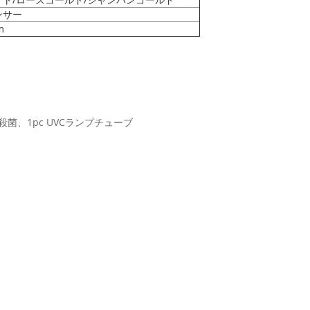
ンサー
m
殺菌、1pc UVCランプチューブ