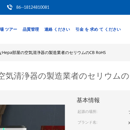
86--18124810081
場 ツアー
品質管理
連絡 ください
引金 を 求め て ください
Hepa部屋の空気清浄器の製造業者のセリウムのCB RoHS
空気清浄器の製造業者のセリウムのCB
基本情報
起源の場所:
ブランド名:
X