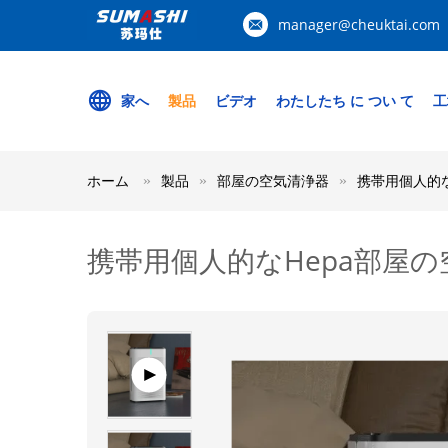
manager@cheuktai.com
家へ
製品
ビデオ
わたしたち に つい て
工
ホーム
製品
部屋の空気清浄器
携帯用個人的な
携帯用個人的なHepa部屋の