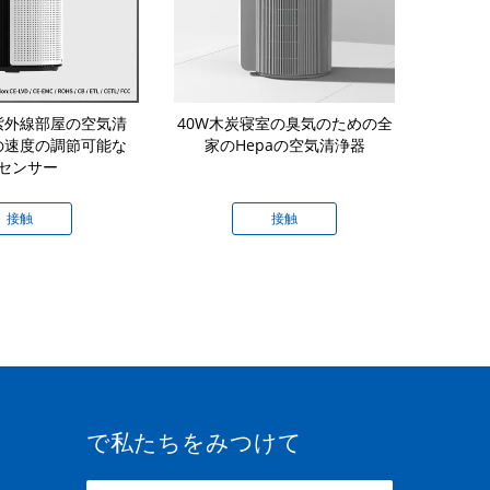
紫外線部屋の空気清
40W木炭寝室の臭気のための全
壁に取り付け
3の速度の調節可能な
家のHepaの空気清浄器
フィルター 
センサー
機
接触
接触
で私たちをみつけて