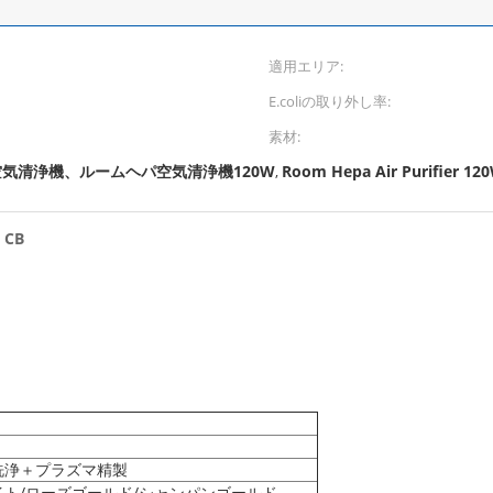
適用エリア:
E.coliの取り外し率:
素材:
空気清浄機、ルームヘパ空気清浄機120W
Room Hepa Air Purifier 12
,
CB
洗浄＋プラズマ精製
ト/ローズゴールド/シャンパンゴールド