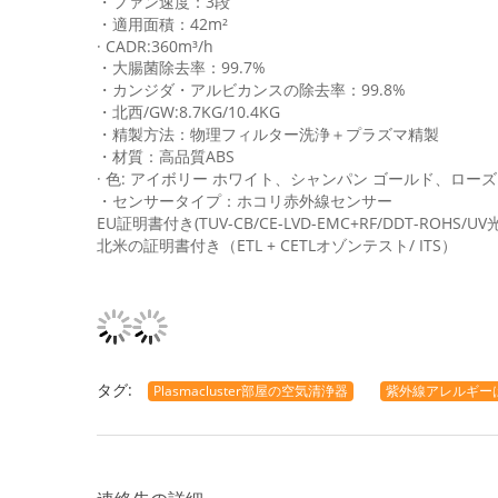
・ファン速度：3段
・適用面積：42m²
· CADR:360m³/h
・大腸菌除去率：99.7%
・カンジダ・アルビカンスの除去率：99.8%
・北西/GW:8.7KG/10.4KG
・精製方法：物理フィルター洗浄＋プラズマ精製
・材質：高品質ABS
· 色: アイボリー ホワイト、シャンパン ゴールド、ローズ
・センサータイプ：ホコリ赤外線センサー
EU証明書付き(TUV-CB/CE-LVD-EMC+RF/DDT-ROHS/U
北米の証明書付き（ETL + CETLオゾンテスト/ ITS）
タグ:
Plasmacluster部屋の空気清浄器
紫外線アレルギー