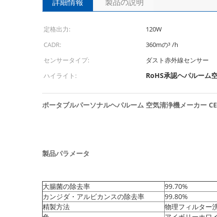
詳細情報
製品の説明
定格出力:
120W
CADR:
360mの³ /h
センサータイプ:
ダスト赤外線センサー
RoHS承認ヘパルーム
ハイライト:
ポータブルパーソナルヘパルーム 空気清浄機メーカー CE 
製品パラメータ
大腸菌の除去率
99.70%
カンジダ・アルビカンスの除去率
99.80%
精製方法
物理フィルター
色
アイボリーホワイ