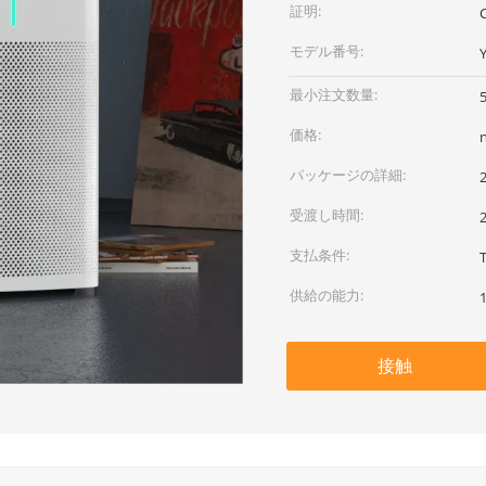
証明:
モデル番号:
最小注文数量:
価格:
パッケージの詳細:
受渡し時間:
支払条件:
供給の能力:
接触