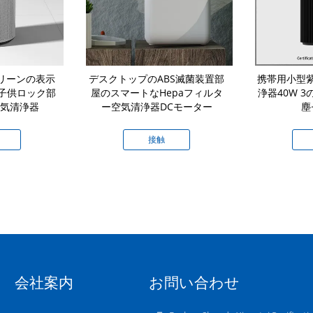
クリーンの表示
デスクトップのABS滅菌装置部
携帯用小型
子供ロック部
屋のスマートなHepaフィルタ
浄器40W 
空気清浄器
ー空気清浄器DCモーター
塵
接触
会社案内
お問い合わせ