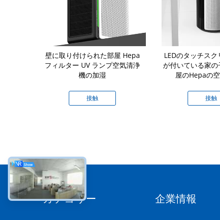
臭気のための全
壁に取り付けられた部屋 Hepa
LEDのタッチス
空気清浄器
フィルター UV ランプ空気清浄
が付いている家の
機の加湿
屋のHepaの
接触
接触
カテゴリー
企業情報