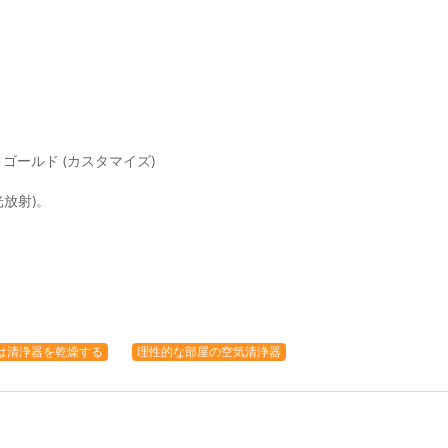
 ゴールド (カスタマイズ)
V光放射)。
は清浄器を乾燥する
理性的な部屋の空気清浄器