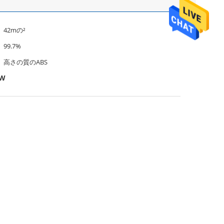
42mの²
99.7%
高さの質のABS
0W