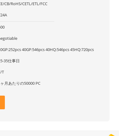
CE/CB/RoHS/CETL/ETL/FCC
Y24A
500
negotiable
20GP:252pcs 40GP:546pcs 40HQ:546pcs 45HQ:720pcs
25-35仕事日
T/T
1ヶ月あたりの50000 PC