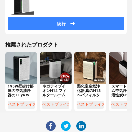
続行
推薦されたプロダクト
195W壁掛け部
ネガティブイ
湿化室空気浄
スマートル
屋の空気清浄
オンH14 フィ
化器 真のH13
ム空気浄化
器のTuya WiFi
ルタールーム
ヘパフィルタ
活性炭H13
制御全家の加
空気浄化機 高
ー 2.3L水タン
パ・トゥヤ
湿器
性能
ク容量
WiFi制御
ベストプライス
ベストプライス
ベストプライス
ベストプラ