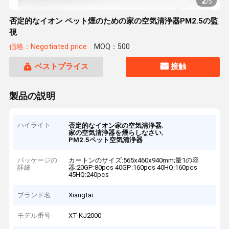
2
/
5
否定的なイオン ペット煙のための家の空気清浄器PM2.5の監
視
価格：Negotiated price
MOQ：500
ベストプライス
接触
製品の説明
ハイライト
,
否定的なイオン家の空気清浄器
,
家の空気清浄器を煙らしなさい
PM2.5ペット空気清浄器
パッケージの
カートンのサイズ:565x460x940mm;量1の容
詳細
器:20GP:80pcs 40GP:160pcs 40HQ:160pcs
45HQ:240pcs
ブランド名
Xiangtai
モデル番号
XT-KJ2000