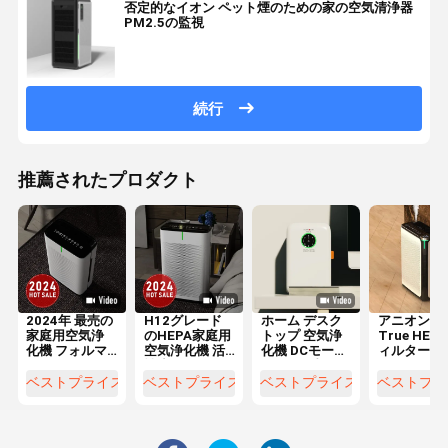
否定的なイオン ペット煙のための家の空気清浄器
PM2.5の監視
続行
推薦されたプロダクト
2024年 最売の
H12グレード
ホーム デスク
アニオンUV
家庭用空気浄
のHEPA家庭用
トップ 空気浄
True HEP
化機 フォルマ
空気浄化機 活
化機 DCモータ
ィルター付
ルデヒドと
性炭フィルタ
ータッチ制御
のスマート
PM2を除去す
ーによるホル
ーム空気浄
ベストプライス
ベストプライス
ベストプライス
ベストプラ
る5
マルデヒドと
器
PM2.5除去