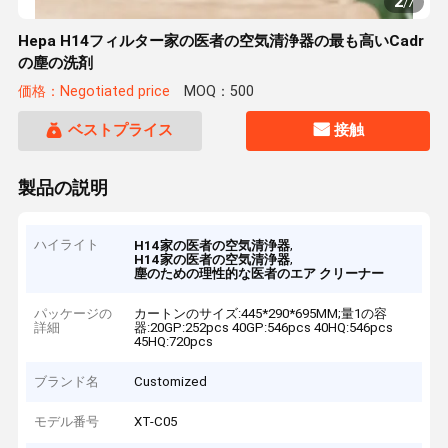
2
/
7
Hepa H14フィルター家の医者の空気清浄器の最も高いCadr
の塵の洗剤
価格：Negotiated price
MOQ：500
ベストプライス
接触
製品の説明
ハイライト
,
H14家の医者の空気清浄器
,
H14家の医者の空気清浄器
塵のための理性的な医者のエア クリーナー
パッケージの
カートンのサイズ:445*290*695MM;量1の容
詳細
器:20GP:252pcs 40GP:546pcs 40HQ:546pcs
45HQ:720pcs
ブランド名
Customized
モデル番号
XT-C05