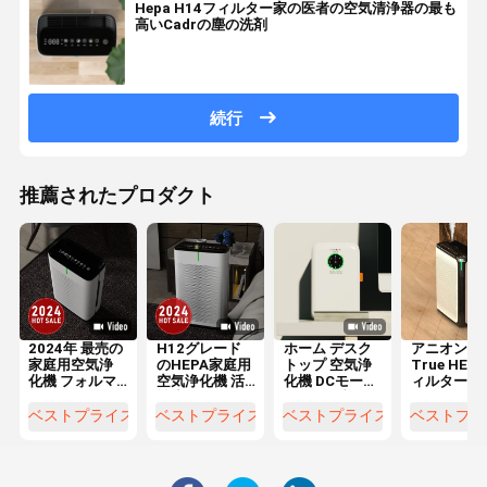
Hepa H14フィルター家の医者の空気清浄器の最も
高いCadrの塵の洗剤
続行
推薦されたプロダクト
2024年 最売の
H12グレード
ホーム デスク
アニオンUV
家庭用空気浄
のHEPA家庭用
トップ 空気浄
True HEP
化機 フォルマ
空気浄化機 活
化機 DCモータ
ィルター付
ルデヒドと
性炭フィルタ
ータッチ制御
のスマート
PM2を除去す
ーによるホル
ーム空気浄
ベストプライス
ベストプライス
ベストプライス
ベストプラ
る5
マルデヒドと
器
PM2.5除去