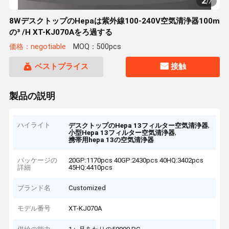
2
/
7
8WデスクトップのHepaは紫外線100-240V空気清浄器100m
の³ /H XT-KJ070Aをろ過する
価格：negotiable
MOQ：500pcs
ベストプライス
接触
製品の説明
ハイライト
,
デスクトップのHepa 13フィルター空気清浄器
,
小型Hepa 13フィルター空気清浄器
携帯用hepa 13の空気清浄器
パッケージの
20GP:1170pcs 40GP:2430pcs 40HQ:3402pcs
詳細
45HQ:4410pcs
ブランド名
Customized
モデル番号
XT-KJ070A