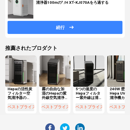
清浄器100mの³ /H XT-KJ070Aをろ過する
続行
推薦されたプロダクト
Hepaの活性炭
霧の自由な加
5つの速度の
240W 壁掛
フィルター空
湿のHepaの紫
Hepaフィルタ
Hepa UV 
気清浄器の
外線空気清浄
ー紫外線は清
清浄機カス
WiFiの遠隔壁
器1059 CFMの
浄器のABS材
マイズ WiFi
に取り付けら
壁掛け
料OEMを乾燥
モート
ベストプライス
ベストプライス
ベストプライス
ベストプラ
れた
する