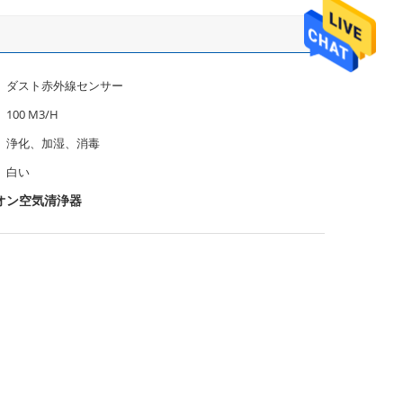
ダスト赤外線センサー
100 M3/H
浄化、加湿、消毒
白い
オン空気清浄器