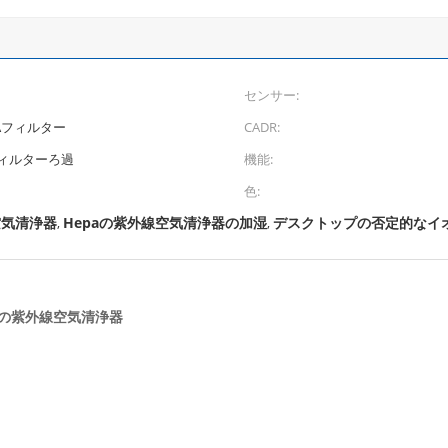
センサー:
PAフィルター
CADR:
ィルターろ過
機能:
色:
空気清浄器
Hepaの紫外線空気清浄器の加湿
デスクトップの否定的なイ
,
,
めの紫外線空気清浄器