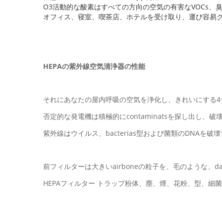
O3活動的な酸素はすべての方向の空気の有害なVOCs
オフィス、寝室、喫茶店、ホテルを受け取り、運び容易ク
HEPAの紫外線空気清浄器の性能
それにあなたの屋内呼吸の空気を浄化し、きれいにする4
否定的な発電機は積極的にcontaminatsを探し出し、
紫外線はウイルス、bacterias型および菌類のDNAを破
前フィルターは大きいairboneの粒子を、毛のような、da
HEPAフィルター トラップ粉体、塵、煙、花粉、型、細菌