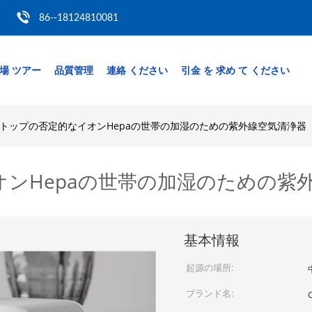
86--18124810081
場 ツアー
品質管理
連絡 ください
引金 を 求め て ください
トップの否定的なイオンHepaの世帯の加湿のための紫外線空気清浄器
ンHepaの世帯の加湿のための紫
基本情報
起源の場所:
ブランド名: