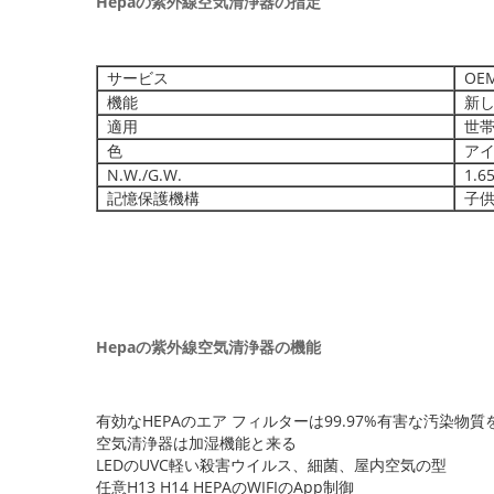
Hepaの紫外線空気清浄器の指定
サービス
OEM
機能
新し
適用
世
色
アイ
N.W./G.W.
1.65
記憶保護機構
子供
Hepaの紫外線空気清浄器の機能
有効なHEPAのエア フィルターは99.97%有害な汚染物
空気清浄器は加湿機能と来る
LEDのUVC軽い殺害ウイルス、細菌、屋内空気の型
任意H13 H14 HEPAのWIFIのApp制御