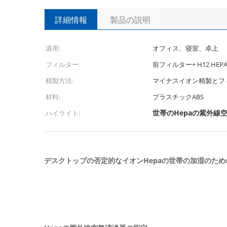
詳細情報
製品の説明
適用:
オフィス、寝室、卓上
フィルター:
前フィルター+ H12 HE
精製方法:
マイナスイオン精製とフ
材料:
プラスチックABS
世帯のHepaの紫外線
ハイライト:
デスクトップの否定的なイオンHepaの世帯の加湿のた