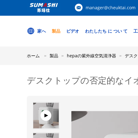
manager@cheuktai.com
家へ
製品
ビデオ
わたしたち に つい て
工
ホーム
製品
hepaの紫外線空気清浄器
デスク
デスクトップの否定的なイオ