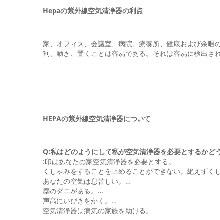
Hepaの紫外線空気清浄器の利点
家、オフィス、会議室、病院、療養所、健康および余暇
利、動き、置くことは容易である。それは容易に検出さ
HEPAの紫外線空気清浄器について
Q:私はどのようにして私が空気清浄器を必要とするかど
:印はあなたの家空気清浄器を必要とする。
くしゃみをすることを止めることができない。絶えずくし
あなたの空気は息苦しい。…
塵のダニがある。…
声高にいびきをかく。…
空気清浄器は病気の家族を助ける。