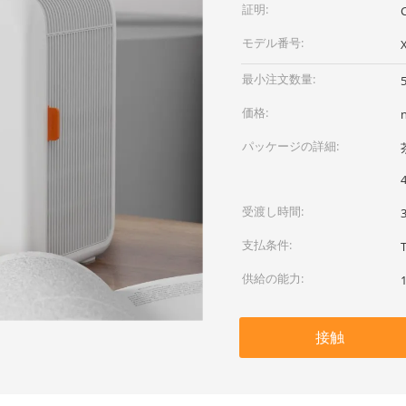
証明:
C
モデル番号:
最小注文数量:
価格:
パッケージの詳細:
受渡し時間:
支払条件:
供給の能力:
接触