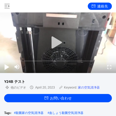
連絡先
Y24B テスト
他のビデオ
April 20, 2023
Keyword:
家の空気清浄器
お問い合わせ
Tags:
#
殺菌家の空気清浄器
#
血しょう殺菌空気清浄器