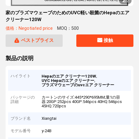
2
/
2
家のプラズマウェーブのためのUVC軽い殺菌のHepaのエア
クリーナー120W
価格：Negotiated price
MOQ：500
ベストプライス
接触
製品の説明
ハイライト
,
Hepaのエア クリーナー120W
,
UVC Hepaのエア クリーナー
プラズマウェーブのuvcエア クリーナー
パッケージの
カートンのサイズ:445*290*695MM;量1の容
詳細
器:20GP:252pcs 40GP:546pcs 40HQ:546pcs
45HQ:720pcs
ブランド名
Xiangtai
モデル番号
y-24B