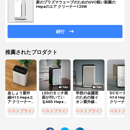
家のプラズマウェーブのためのUVC軽い殺菌の
Hepaのエア クリーナー120W
続行
推薦されたプロダクト
血しょう紫外
LEDのタッチ画
学校の会議室
DCモーター
線H13 Hepaエ
面が付いてい
のための陰イ
H14 Hepa
ア クリーナー
るABS Hepaの
オン紫外線
クリーナーX
はたばこを吸
エア クリーナ
Humifdifierが
KJA07は赤
の塵の毛の花
ーの加湿器
付いている
線センサー
ベストプライス
ベストプライス
ベストプライス
ベストプラ
粉を浄化する
1800m3/H
H13 Hepaのエ
空気清浄器
ア クリーナー
塵を払う