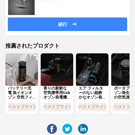
続行
推薦されたプロダクト
バッテリー充
香りの新鮮な
エア フィルタ
ポータブル
電 負イオンオ
空気携帯用Usb
ーのない超静
ゾン発生器
ゾン 空気フィ
オゾン発電機
かなオゾン発
の空気清浄
ルターなしの
が付いている
電機車の空気
は臭いとホ
自動車空気浄
8w車の空気清
清浄器
ムアルデヒ
ベストプライス
ベストプライス
ベストプライス
ベストプラ
化器
浄器の洗剤
を除去しま