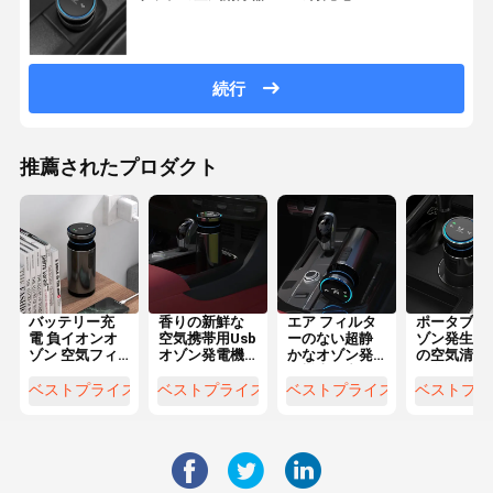
続行
推薦されたプロダクト
バッテリー充
香りの新鮮な
エア フィルタ
ポータブル
電 負イオンオ
空気携帯用Usb
ーのない超静
ゾン発生器
ゾン 空気フィ
オゾン発電機
かなオゾン発
の空気清浄
ルターなしの
が付いている
電機車の空気
は臭いとホ
自動車空気浄
8w車の空気清
清浄器
ムアルデヒ
ベストプライス
ベストプライス
ベストプライス
ベストプラ
化器
浄器の洗剤
を除去しま