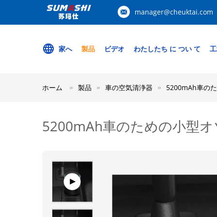
manager@cheuktai.com
家へ
製品
ビデオ
わたしたち に つい て
工
ホーム
製品
車の空気清浄器
5200mAh車
5200mAh車のための小型