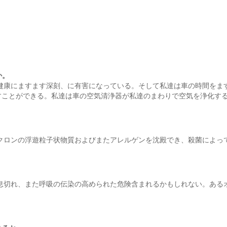
か。
健康にますます深刻、に有害になっている。そして私達は車の時間をま
すことができる。私達は車の空気清浄器が私達のまわりで空気を浄化す
yミクロンの浮遊粒子状物質およびまたアレルゲンを沈殿でき、殺菌によ
息切れ、また呼吸の伝染の高められた危険含まれるかもしれない。ある