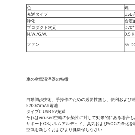
色
銃
充満タイプ
USB
浄化
否定
プロダクト次元
φ70
N.W./G.W.
0.5 K
ファン
5V D
車の空気清浄器の特徴
自動調歩技術、手操作のための必要性無し、便利および
5200のmAh電池
タイプC USB 5V充満
それはvirused空輸の伝染性に対して効果的にある場合
サポートO3ホルムアルデヒド、臭気およびVOCの浄化
空気を新しくおよびより健康保ちなさい