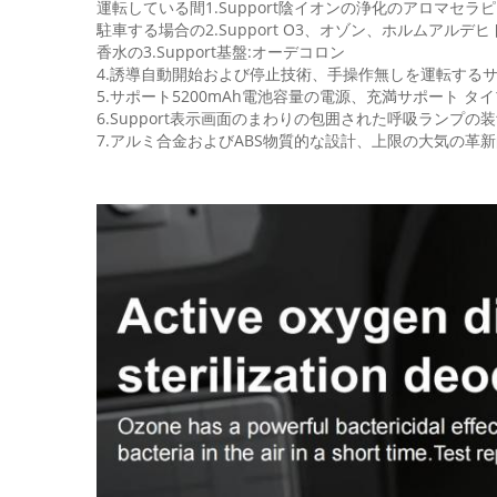
運転している間1.Support陰イオンの浄化のアロマセラ
駐車する場合の2.Support O3、オゾン、ホルムアルデ
香水の3.Support基盤:オーデコロン
4.誘導自動開始および停止技術、手操作無しを運転する
5.サポート5200mAh電池容量の電源、充満サポート タイプC
6.Support表示画面のまわりの包囲された呼吸ランプの
7.アルミ合金およびABS物質的な設計、上限の大気の革