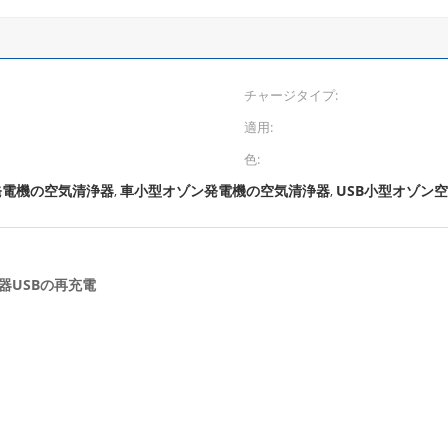
チャージタイプ:
適用:
色:
ン発電機の空気清浄器
車小型オゾン発電機の空気清浄器
USB小型オゾン
,
,
器USBの再充電