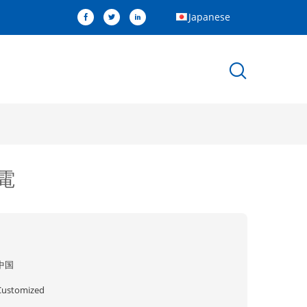
Japanese
電
中国
Customized