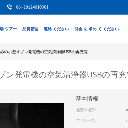
86--18124810081
場 ツアー
品質管理
連絡 ください
引金 を 求め て ください
のための小型オゾン発電機の空気清浄器USBの再充電
オゾン発電機の空気清浄器USBの再充
基本情報
起源の場所:
ブランド名: