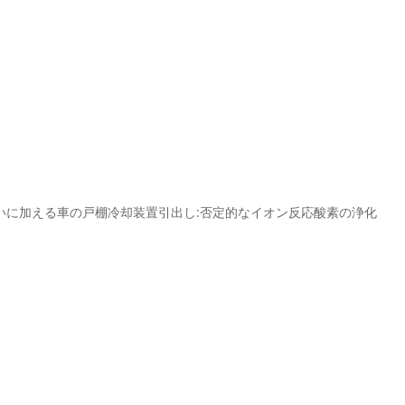
義に加える臭いに加える車の戸棚冷却装置引出し:否定的なイオン反応酸素の浄化