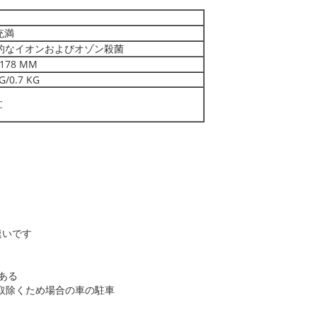
充満
的なイオンおよびオゾン殺菌
*178 MM
G/0.7 KG
C
速いです
もある
を取除くため場合の車の駐車